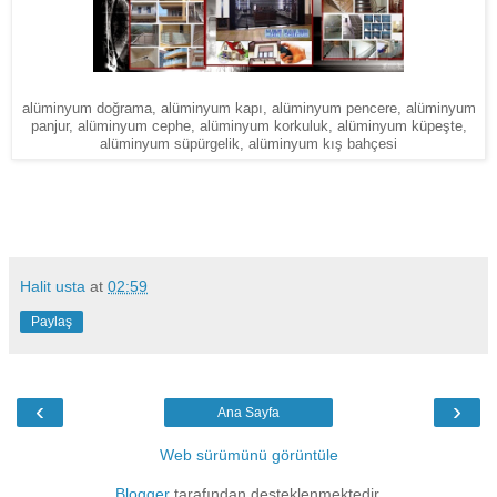
alüminyum doğrama, alüminyum kapı, alüminyum pencere, alüminyum
panjur, alüminyum cephe, alüminyum korkuluk, alüminyum küpeşte,
alüminyum süpürgelik, alüminyum kış bahçesi
Halit usta
at
02:59
Paylaş
‹
›
Ana Sayfa
Web sürümünü görüntüle
Blogger
tarafından desteklenmektedir.