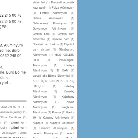
sistemleri
(1)
Fotoselli otomatik
kapı tamiri
(1)
Fulya Alüminyum
(1)
Fındıklı Alüminyum
(1)
32 245 00 78
Galata Alüminyum
(1)
2 245 00 78,
Galatasaray Alüminyum
(1)
ÇESİ
Gayrettepe Alüminyum
(1)
Giyotin cam
(1)
Giyotin cam
sistemleri
(1)
Giyotinli cam
(1)
Giyotinli cam balkon
(1)
Giyotinli
, Alüminyum
cam sistemi
(1)
Gümüşsuyu
Bölme, Büro
Alüminyum
(1)
HOŞ GELDİN
, 0532 245 00
2026
(1)
Halaskargazi
Alüminyum
(1)
Harbiye
M,
Alüminyum
(1)
ISI CAM
(1)
me, Büro Bölme
Jaluzili ofis Bölme Sistemleri
(1)
bölme,
KEDİ İÇİN SİNEKLİK
(1)
KIŞ
eri ...
BAHÇESİ
(1)
Kabataş
Alüminyum
(1)
Karaköy
Alüminyum
(1)
Kağıthane
Alüminyum
(1)
Kilyos
0532 245 00 78 ·
(1)
Alüminyum
(1)
Kireçburnu
aluminum joinery
(1)
Alüminyum
(1)
Korona
(1)
Kovid-
ffice Partitions
(1)
19
(1)
Kurtuluş Alüminyum
(1)
aluminyum
m
(1)
Küpeşte
(1)
Küpeşte Sistemleri
alüminyum
YUM
(1)
(1)
Levazım Alüminyum
(1)
)
Alüminyum Bölme
Levent Alüminyum
(1)
Levent
üminyum cephe
(3)