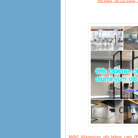
Ofis bölme, ofis cam bölme, 
MAVİ, Alüminyum, ofis bölme, cam, 05