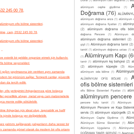
alüminyum cephe giydirme
(1)
32 245 00 78,
Doğrama
(76)
ALÜMİNY
alüminyum doğrama arıza
(1)
alüminyum d
alümin
alüminyum doğrama fiyatları
(1)
alüminyum ofis bölme sistemleri,
(2)
alüminyum doğrama ofis böl
ölme, cam, 0532 245 00 78,
doğrama Pencere
(1)
Alüminyum do
alüminyum doğrama sistemleri
(2)
alüminyum ofis bölme sistemleri,
Alüminyum doğrama tamir
(2)
şişli
(1)
tamiri
(1)
alüminyum doğrama ustası
(1)
a
Alüminyum Kapı
(6
(1)
ve estetik bir şekilde organize etmek için kullanılır.
alüminyum kış bahçesi
(2)
a
tamir
(1)
fis bölme seçenekleri:
(2)
alüminyum küpeşte
(3)
Alü
Alüminyum
alüminyum oda bölme
(1)
l ışığın yayılmasına izin verirken aynı zamanda
odern bir görünüm sağlar. Temperli camlar, güvenlik
ALÜMİNYUM OFİS BÖLME
(1)
ofis bölme sistemleri
dan da tercih edilir.
alü
ofis Bölme Sistemleri Fiyatları
(1)
er, ofis yerleşimini ihtiyaçlarınıza göre kolayca
alüminyum pencere
ller genellikle ahşap, metal veya cam malzemelerle
ayca monte edilip sökülebilir.
pencere kolu tamiri
(1)
Alüminyum 
Alüminyum Pencere ve Kapı Sistemle
lme ihtiyaçları için ideal olup, taşınabilir ve hafif
servis
(3)
alüminyum süpürgelik
(2)
A
s içinde kolayca yer değiştirilebilir.
Alüm
Alüminyum Cephe Giydirme
(1)
Alü
Alüminyum Sürme Sistemleri
(1)
 ses yalıtımı sağlayarak çalışanların daha sessiz bir
Alüminyum Uygulama
(1)
Alüminyum
nı zamanda görsel olarak da modern bir ofis ortamı
DOĞRAMA TAMİR SERVİSİ
(1)
Apartman g