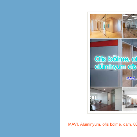
MAVİ, Alüminyum, ofis bölme, cam, 05