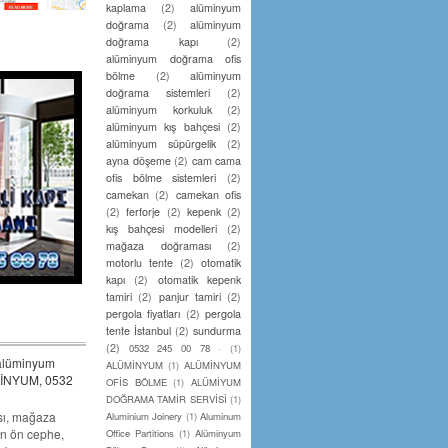
kaplama
(2)
alüminyum
doğrama
(2)
alüminyum
doğrama kapı
(2)
alüminyum doğrama ofis
bölme
(2)
alüminyum
doğrama sistemleri
(2)
alüminyum korkuluk
(2)
alüminyum kış bahçesi
(2)
alüminyum süpürgelik
(2)
ayna döşeme
(2)
cam cama
ofis bölme sistemleri
(2)
camekan
(2)
camekan ofis
(2)
ferforje
(2)
kepenk
(2)
kış bahçesi modelleri
(2)
mağaza doğraması
(2)
motorlu tente
(2)
otomatik
kapı
(2)
otomatik kepenk
tamiri
(2)
panjur tamiri
(2)
pergola fiyatları
(2)
pergola
tente İstanbul
(2)
sundurma
(2)
0532 245 00 78 ·
(1)
alüminyum
ALÜMİNYUM
(1)
ALÜMİNYUM
MİNYUM, 0532
OFİS BÖLME
(1)
ALÜMİYUM
DOĞRAMA TAMİR SERVİSİ
(1)
ı, mağaza
Aluminium Joinery
(1)
Aluminum
n ön cephe,
Office Partitions
(1)
Alüminyum