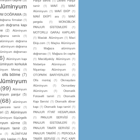
Panjur servis
(1)
Levent Panjur
Alüminyum
tamir
(1)
MAVİ
(1)
MAVİ
Alüminyum
(1)
MAVİ EKİP
(1)
UM DOĞRAMA
(3)
MAVİ EKİP’İ ara
(1)
MAVİ
oğrama firmaları
(1)
pergola
(1)
MONOBLOK
yum doğrama kapı
PANJUR SİSTEMLERİ
(1)
me
(2)
Alüminyum
MOTORLU GARAJ KAPILARI
ğrama servis
(1)
(1)
Maslak Alüminyum
(1)
Mavi
alüminyum doğrama
Ekip.com
(1)
Maçka Alüminyum
alüminyum doğrama
(1)
Mağaza alüminyum
lüminyum doğramacı
doğraması
(1)
Mağaza ön cephe
6)
Alüminyum kapı
(1)
Mecidiyeköy Alüminyum
(1)
lüminyum korkuluk
Nisbetiye Alüminyum
(1)
minyum Montaj
(1)
Nişantaşı Alüminyum
(1)
 ofis bölme
(7)
OTOPARK BARİYERLERİ
(1)
Alüminyum
Ofis montaj
(1)
Okmeydanı
Alüminyum
(1)
Osmanbey
(99)
Alüminyum
Alüminyum
(1)
Otomatik
minyum panjur
(5)
Fotoselli tamiri
(1)
Otomatik
(68)
Kapı Servisi
(1)
Otomatik döner
alüminyum
kapı
(1)
Otomatik kapı tamiri
(1)
pencere tamir
(1)
ri
(2)
Alüminyum
PANJUR FİYAT HESAPLAMA
(1)
PANJUR SERVİSİ
(1)
lüminyum Süpürgelik
inyum sürme
(3)
PANJUR SİSTEMLERİ
(1)
minyum tamir
(2)
PANJUR TAMİR SERVİSİ
(1)
PANJUR TAMİRİ
(1)
PERGOLA
cu
(1)
ALÜMİYUM
Ara
TAMİR SERVİSİ
(1)
PVC KAPI
iriş kapıları
(1)