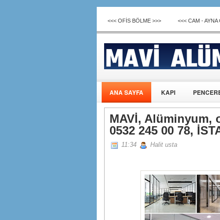
<<< OFİS BÖLME >>>
<<< CAM - AYNA
ANA SAYFA
KAPI
PENCER
MAVİ, Alüminyum, o
0532 245 00 78, İS
11:34
Halit usta