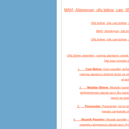
MAVİ, Alüminyum, ofis bölme, cam, 05
Ofis bölme, ofis cam bölme, 
MAVİ, Alüminyum, ofis b
Ofis bölme, ofis cam bölme, 
Ofis bölme sistemleri, çalışma alanlarını verimli 
İşte bazı popüler o
1.
Cam Bölme
: Cam paneller, doğa
çalışma alanlarını bölerek ferah ve m
açısın
2.
Modüler Bölme
: Modüler panell
değiştirmenize olanak tanır. Bu pane
yapılır ve kol
3.
Paravanlar
: Paravanlar, geçici bö
yapıları sayesinde ofi
4.
Akustik Paneller
: Akustik paneller,
ortamda çalışmasına olanak tanır. Ay