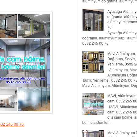
alüminyum do ğrama, alüminyum
Ayazağa Alüminy
doğrama, alüminy
alüminyum pence
78
Ayazağa Alüminy
doğrama, alüminyum kapı, alüm
0532 245 00 78
Mavi Alüminyum,
Doğrama, Servis, 
Yenileme, 0532 2
Alüminyum, Mavi
Alüminyum Doğra
Tamir, Yenileme, 0532 245 00 
Mavi Alüminyum, Alüminyum Doğ
MAVİ, Alüminyum, 
cam, 0532 245 00
MAVİ, Alüminyum,
cam, 0532 245 00 
ofis cam bölme, a
bölme sistemleri,
32 245 00 78,
Mavi Alüminyum 