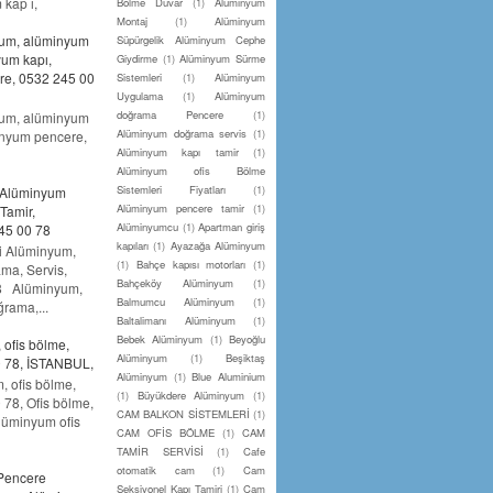
 kap ı,
Bölme Duvar
(1)
Alüminyum
Montaj
(1)
Alüminyum
um, alüminyum
Süpürgelik Alüminyum Cephe
um kapı,
Giydirme
(1)
Alüminyum Sürme
re, 0532 245 00
Sistemleri
(1)
Alüminyum
Uygulama
(1)
Alüminyum
doğrama Pencere
(1)
um, alüminyum
Alüminyum doğrama servis
(1)
inyum pencere,
Alüminyum kapı tamir
(1)
Alüminyum ofis Bölme
Sistemleri Fiyatları
(1)
 Alüminyum
Alüminyum pencere tamir
(1)
Tamir,
Alüminyumcu
(1)
Apartman giriş
45 00 78
kapıları
(1)
Ayazağa Alüminyum
 Alüminyum,
(1)
Bahçe kapısı motorları
(1)
ma, Servis,
Bahçeköy Alüminyum
(1)
78 Alüminyum,
Balmumcu Alüminyum
(1)
rama,...
Baltalimanı Alüminyum
(1)
Bebek Alüminyum
(1)
Beyoğlu
ofis bölme,
Alüminyum
(1)
Beşiktaş
 78, İSTANBUL,
Alüminyum
(1)
Blue Aluminium
 ofis bölme,
(1)
Büyükdere Alüminyum
(1)
78, Ofis bölme,
CAM BALKON SİSTEMLERİ
(1)
lüminyum ofis
CAM OFİS BÖLME
(1)
CAM
TAMİR SERVİSİ
(1)
Cafe
otomatik cam
(1)
Cam
Pencere
Seksiyonel Kapı Tamiri
(1)
Cam