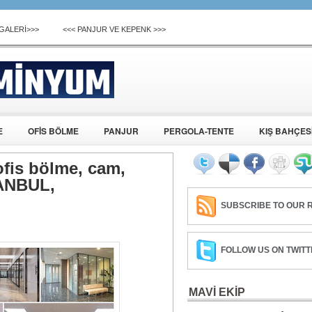
 GALERİ>>>
<<< PANJUR VE KEPENK >>>
E
OFİS BÖLME
PANJUR
PERGOLA-TENTE
KIŞ BAHÇES
fis bölme, cam,
TANBUL,
SUBSCRIBE TO OUR R
FOLLOW US ON TWITT
MAVİ EKİP