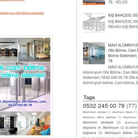
78, VELÜX
alüminyum ofis bölme sistemleri,
KIŞ BAHÇESİ, 05
KIŞ BAHÇESİ, 053
REHAU KIŞ BAH
MAVİ ALÜMİNYUM
Ofis Bölme, Cam 
Bölme Sistemleri
78
MAVİ ALÜMİNYU
Alüminyum Ofis Bölme, Cam Böl
Sistemleri, 0532 245 00 78 Ofis 
Alüminyum bölme, Cam bölme, İş y
Tags
0532 245 00 78
(77)
Aluminium Joinery
(1)
aluminum doors
(1)
aluminum office partition
(1)
Aluminum O
Aluminum windows
(2)
aluminyu
dograma
(4)
Alüminyum
(3)
ALÜMİN
doğrama
(2)
Alüminyum bölme
(5
al
Duvar
(1)
alüminyum cam doğrama
(1)