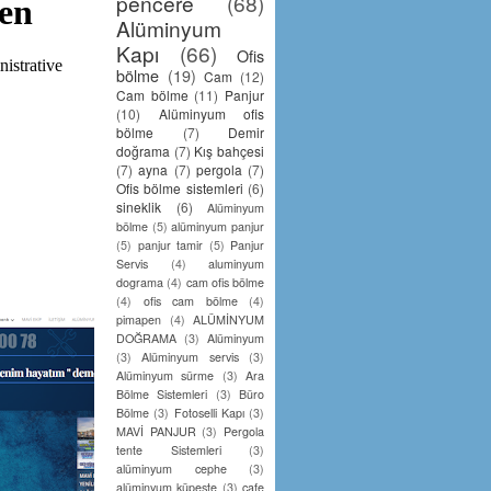
pencere
(68)
Alüminyum
Kapı
(66)
Ofis
bölme
(19)
Cam
(12)
Cam bölme
(11)
Panjur
(10)
Alüminyum ofis
bölme
(7)
Demir
doğrama
(7)
Kış bahçesi
(7)
ayna
(7)
pergola
(7)
Ofis bölme sistemleri
(6)
sineklik
(6)
Alüminyum
bölme
(5)
alüminyum panjur
(5)
panjur tamir
(5)
Panjur
Servis
(4)
aluminyum
dograma
(4)
cam ofis bölme
(4)
ofis cam bölme
(4)
pimapen
(4)
ALÜMİNYUM
DOĞRAMA
(3)
Alüminyum
(3)
Alüminyum servis
(3)
Alüminyum sürme
(3)
Ara
Bölme Sistemleri
(3)
Büro
Bölme
(3)
Fotoselli Kapı
(3)
MAVİ PANJUR
(3)
Pergola
tente Sistemleri
(3)
alüminyum cephe
(3)
alüminyum küpeşte
(3)
cafe