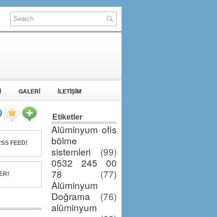
İ
GALERİ
İLETİŞİM
Etiketler
Alüminyum ofis
bölme
SS FEED!
sistemleri
(99)
0532 245 00
78
(77)
ER!
Alüminyum
Doğrama
(76)
alüminyum