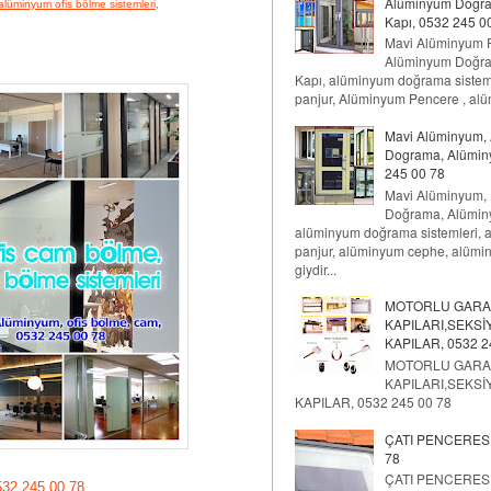
Alüminyum Doğr
alüminyum ofis bölme sistemleri,
Kapı, 0532 245 00
Mavi Alüminyum 
Alüminyum Doğr
Kapı, alüminyum doğrama sistem
panjur, Alüminyum Pencere , alüm
Mavi Alüminyum,
Dograma, Alümin
245 00 78
Mavi Alüminyum,
Doğrama, Alümin
alüminyum doğrama sistemleri,
panjur, alüminyum cephe, alüm
giydir...
MOTORLU GARA
KAPILARI,SEKS
KAPILAR, 0532 2
MOTORLU GARA
KAPILARI,SEKS
KAPILAR, 0532 245 00 78
ÇATI PENCERESİ,
78
ÇATI PENCERESİ,
32 245 00 78,