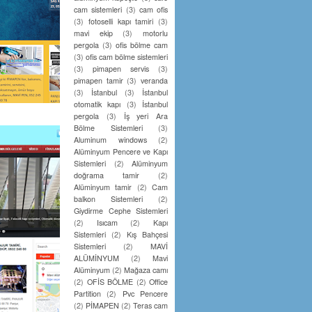
cam sistemleri
(3)
cam ofis
(3)
fotoselli kapı tamiri
(3)
mavi ekip
(3)
motorlu
pergola
(3)
ofis bölme cam
(3)
ofis cam bölme sistemleri
(3)
pimapen servis
(3)
pimapen tamir
(3)
veranda
(3)
İstanbul
(3)
İstanbul
otomatik kapı
(3)
İstanbul
pergola
(3)
İş yeri Ara
Bölme Sistemleri
(3)
Aluminum windows
(2)
Alüminyum Pencere ve Kapı
Sistemleri
(2)
Alüminyum
doğrama tamir
(2)
Alüminyum tamir
(2)
Cam
balkon Sistemleri
(2)
Giydirme Cephe Sistemleri
(2)
Isıcam
(2)
Kapı
Sistemleri
(2)
Kış Bahçesi
Sistemleri
(2)
MAVİ
ALÜMİNYUM
(2)
Mavi
Alüminyum
(2)
Mağaza camı
(2)
OFİS BÖLME
(2)
Office
Partition
(2)
Pvc Pencere
(2)
PİMAPEN
(2)
Teras cam