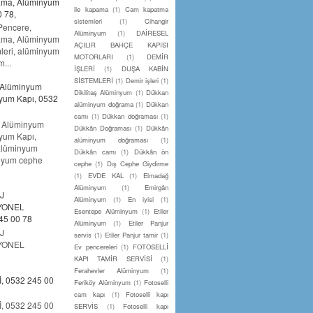
ama, Alüminyum
ile kapama
(1)
Cam kapatma
 78,
sistemleri
(1)
Cihangir
Pencere,
Alüminyum
(1)
DAİRESEL
ama, Alüminyum
AÇILIR BAHÇE KAPISI
leri, alüminyum
MOTORLARI
(1)
DEMİR
...
İŞLERİ
(1)
DUŞA KABİN
SİSTEMLERİ
(1)
Demir işleri
(1)
 Alüminyum
Dikilitaş Alüminyum
(1)
Dükkan
yum Kapı, 0532
alüminyum doğrama
(1)
Dükkan
camı
(1)
Dükkan doğraması
(1)
 Alüminyum
Dükkân Doğraması
(1)
Dükkân
yum Kapı,
alüminyum doğraması
(1)
 alüminyum
Dükkân camı
(1)
Dükkân ön
inyum cephe
cephe
(1)
Dış Cephe Giydirme
(1)
EVDE KAL
(1)
Elmadağ
Alüminyum
(1)
Emirgân
J
Alüminyum
(1)
En iyisi
(1)
İYONEL
Esentepe Alüminyum
(1)
Etiler
45 00 78
Alüminyum
(1)
Etiler Panjur
J
servis
(1)
Etiler Panjur tamir
(1)
İYONEL
Ev pencereleri
(1)
FOTOSELLİ
KAPI TAMİR SERVİSİ
(1)
Ferahevler Alüminyum
(1)
 0532 245 00
Feriköy Alüminyum
(1)
Fotoselli
cam kapı
(1)
Fotoselli kapı
 0532 245 00
SERVİS
(1)
Fotoselli kapı