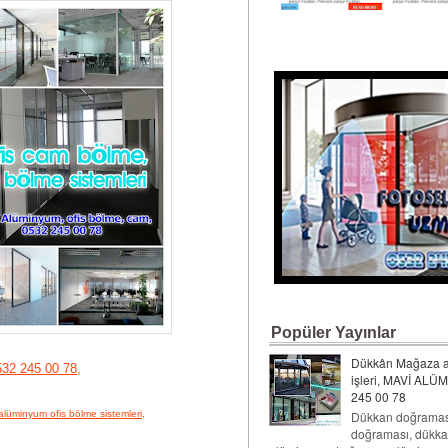
Popüler Yayınlar
Dükkân Mağaza 
32 245 00 78,
işleri, MAVİ ALÜ
245 00 78
Dükkan doğramas
alüminyum ofis bölme sistemleri,
doğraması, dükka