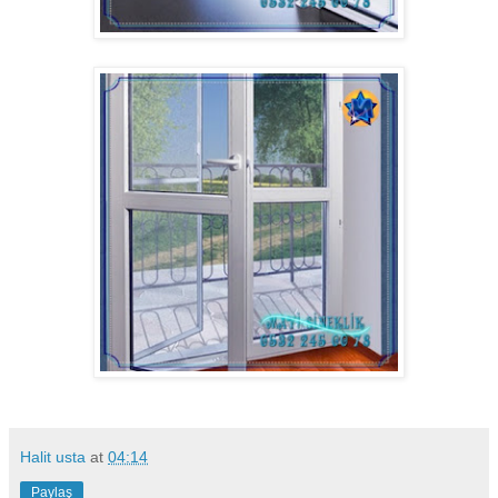
Halit usta
at
04:14
Paylaş